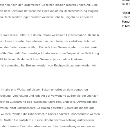
8:00 
ationen nach den allgemeinen Gesetzen bleiben hiervon unberührt. Eine
 ab dem Zeitpunkt der Kenntnis einer konkreten Rechtsverletzung möglich.
"Spe
n Rechtsverletzungen werden wir diese Inhalte umgehend entfernen.
Telef
Handy
E-Mai
grun
n Webseiten Dritter, auf deren Inhalte wir keinen Einfluss haben. Deshalb
uch keine Gewähr übernehmen. Für die Inhalte der verlinkten Seiten ist
iber der Seiten verantwortlich. Die verlinkten Seiten wurden zum Zeitpunkt
töße überprüft. Rechtswidrige Inhalte waren zum Zeitpunkt der Verlinkung
liche Kontrolle der verlinkten Seiten ist jedoch ohne konkrete
 nicht zumutbar. Bei Bekanntwerden von Rechtsverletzungen werden wir
en Inhalte und Werke auf diesen Seiten unterliegen dem deutschen
arbeitung, Verbreitung und jede Art der Verwertung außerhalb der Grenzen
tlichen Zustimmung des jeweiligen Autors bzw. Erstellers. Downloads und
ivaten, nicht kommerziellen Gebrauch gestattet. Soweit die Inhalte auf
llt wurden, werden die Urheberrechte Dritter beachtet. Insbesondere werden
net. Sollten Sie trotzdem auf eine Urheberrechtsverletzung aufmerksam
henden Hinweis. Bei Bekanntwerden von Rechtsverletzungen werden wir