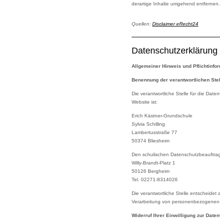
derartige Inhalte umgehend entfernen.
Quellen:
Disclaimer eRecht24
Datenschutzerklärung
Allgemeiner Hinweis und Pflichtinfo
Benennung der verantwortlichen Stel
Die verantwortliche Stelle für die Da
Website ist:
Erich Kästner-Grundschule
Sylvia Schilling
Lambertusstraße 77
50374 Bliesheim
Den schulischen Datenschutzbeauftragt
Willy-Brandt-Platz 1
50126 Bergheim
Tel. 02271-8314026
Die verantwortliche Stelle entscheidet
Verarbeitung von personenbezogenen D
Widerruf Ihrer Einwilligung zur Date