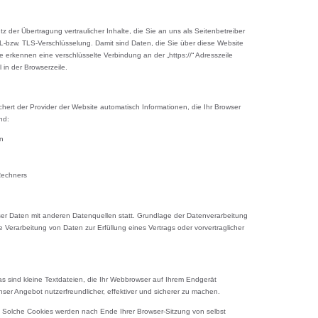
der Übertragung vertraulicher Inhalte, die Sie an uns als Seitenbetreiber
-bzw. TLS-Verschlüsselung. Damit sind Daten, die Sie über diese Website
 Sie erkennen eine verschlüsselte Verbindung an der „https://“ Adresszeile
in der Browserzeile.
hert der Provider der Website automatisch Informationen, die Ihr Browser
nd:
n
Rechners
er Daten mit anderen Datenquellen statt. Grundlage der Datenverarbeitung
die Verarbeitung von Daten zur Erfüllung eines Vertrags oder vorvertraglicher
 sind kleine Textdateien, die Ihr Webbrowser auf Ihrem Endgerät
nser Angebot nutzerfreundlicher, effektiver und sicherer zu machen.
” Solche Cookies werden nach Ende Ihrer Browser-Sitzung von selbst