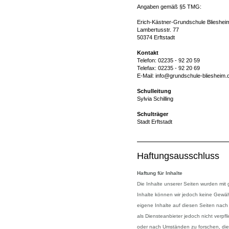
Angaben gemäß §5 TMG:
Erich-Kästner-Grundschule Blieshe
Lambertusstr. 77
50374 Erftstadt
Kontakt
Telefon: 02235 - 92 20 59
Telefax: 02235 - 92 20 69
E-Mail: info@grundschule-bliesheim.
Schulleitung
Sylvia Schilling
Schulträger
Stadt Erftstadt
Haftungsausschluss
Haftung für Inhalte
Die Inhalte unserer Seiten wurden mit grö
Inhalte können wir jedoch keine Gewä
eigene Inhalte auf diesen Seiten nach
als Diensteanbieter jedoch nicht verpf
oder nach Umständen zu forschen, die a