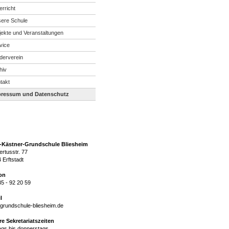
erricht
ere Schule
jekte und Veranstaltungen
vice
derverein
hiv
takt
pressum und Datenschutz
h-Kästner-Grundschule Bliesheim
rtusstr. 77
 Erftstadt
on
35 - 92 20 59
l
grundschule-bliesheim.de
e Sekretariatszeiten
gs bis donnerstags