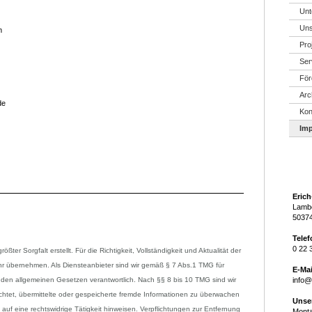
Unt
Uns
im
Pro
Ser
För
Arc
de
Kon
Im
Eric
Lambe
50374
Telef
0 22 
ßter Sorgfalt erstellt. Für die Richtigkeit, Vollständigkeit und Aktualität der
hr übernehmen. Als Diensteanbieter sind wir gemäß § 7 Abs.1 TMG für
E-Mai
 den allgemeinen Gesetzen verantwortlich. Nach §§ 8 bis 10 TMG sind wir
info@
lichtet, übermittelte oder gespeicherte fremde Informationen zu überwachen
Unser
uf eine rechtswidrige Tätigkeit hinweisen. Verpflichtungen zur Entfernung
Monta