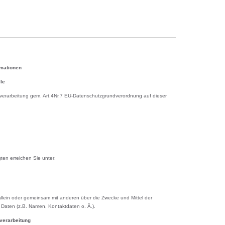
rmationen
le
tenverarbeitung gem. Art.4Nr.7 EU-Datenschutzgrundverordnung auf dieser
en erreichen Sie unter:
 allein oder gemeinsam mit anderen über die Zwecke und Mittel der
aten (z.B. Namen, Kontaktdaten o. Ä.).
nverarbeitung