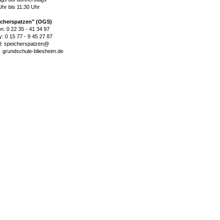
Uhr bis 11:30 Uhr
icherspatzen" (OGS)
on: 0 22 35 - 41 34 97
: 0 15 77 - 9 45 27 87
l: speicherspatzen@
dschule-bliesheim.de