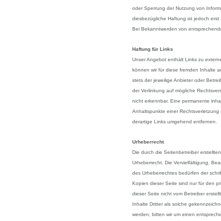
oder Sperrung der Nutzung von Inform
diesbezügliche Haftung ist jedoch erst
Bei Bekanntwerden von entsprechende
Haftung für Links
Unser Angebot enthält Links zu externe
können wir für diese fremden Inhalte a
stets der jeweilige Anbieter oder Betre
der Verlinkung auf mögliche Rechtsvers
nicht erkennbar. Eine permanente inhalt
Anhaltspunkte einer Rechtsverletzung
derartige Links umgehend entfernen.
Urheberrecht
Die durch die Seitenbetreiber erstellt
Urheberrecht. Die Vervielfältigung, Be
des Urheberrechtes bedürfen der schrif
Kopien dieser Seite sind nur für den pr
dieser Seite nicht vom Betreiber erste
Inhalte Dritter als solche gekennzeich
werden, bitten wir um einen entsprec