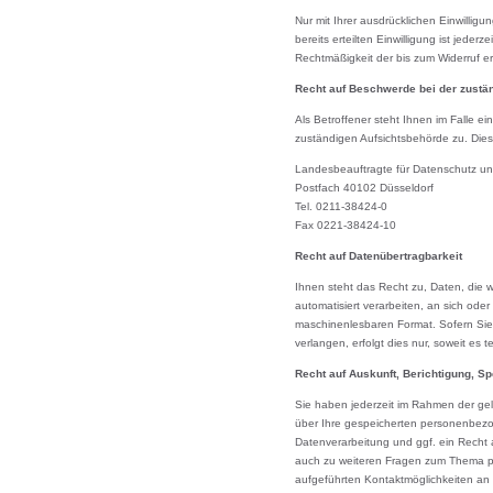
Nur mit Ihrer ausdrücklichen Einwillig
bereits erteilten Einwilligung ist jeder
Rechtmäßigkeit der bis zum Widerruf er
Recht auf Beschwerde bei der zustä
Als Betroffener steht Ihnen im Falle e
zuständigen Aufsichtsbehörde zu. Die
Landesbeauftragte für Datenschutz un
Postfach 40102 Düsseldorf
Tel. 0211-38424-0
Fax 0221-38424-10
Recht auf Datenübertragbarkeit
Ihnen steht das Recht zu, Daten, die wi
automatisiert verarbeiten, an sich oder
maschinenlesbaren Format. Sofern Sie
verlangen, erfolgt dies nur, soweit es 
Recht auf Auskunft, Berichtigung, S
Sie haben jederzeit im Rahmen der ge
über Ihre gespeicherten personenbez
Datenverarbeitung und ggf. ein Recht 
auch zu weiteren Fragen zum Thema p
aufgeführten Kontaktmöglichkeiten an