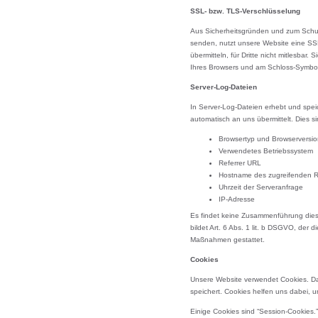
SSL- bzw. TLS-Verschlüsselung
Aus Sicherheitsgründen und zum Schutz 
senden, nutzt unsere Website eine SSL
übermitteln, für Dritte nicht mitlesbar.
Ihres Browsers und am Schloss-Symbol 
Server-Log-Dateien
In Server-Log-Dateien erhebt und speic
automatisch an uns übermittelt. Dies si
Browsertyp und Browserversio
Verwendetes Betriebssystem
Referrer URL
Hostname des zugreifenden 
Uhrzeit der Serveranfrage
IP-Adresse
Es findet keine Zusammenführung dies
bildet Art. 6 Abs. 1 lit. b DSGVO, der 
Maßnahmen gestattet.
Cookies
Unsere Website verwendet Cookies. Das
speichert. Cookies helfen uns dabei, u
Einige Cookies sind “Session-Cookies.