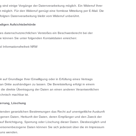
ung sind einige Vorgänge der Datenverarbeitung möglich. Ein Widerruf Ihrer
zeit möglich. Für den Widerruf genügt eine formlose Mitteilung per E-Mail. Die
folgten Datenverarbeitung bleibt vom Widerruf unberührt.
ndigen Aufsichtsbehörde
ines datenschutzrechtlichen Verstoßes ein Beschwerderecht bei der
se können Sie unter folgenden Kontaktdaten erreichen:
d Informationsfreiheit NRW
r auf Grundlage Ihrer Einwilligung oder in Erfüllung eines Vertrags
 an Dritte aushändigen zu lassen. Die Bereitstellung erfolgt in einem
 die direkte Übertragung der Daten an einen anderen Verantwortlichen
technisch machbar ist.
perrung, Löschung
ltenden gesetzlichen Bestimmungen das Recht auf unentgeltliche Auskunft
ogenen Daten, Herkunft der Daten, deren Empfänger und den Zweck der
auf Berichtigung, Sperrung oder Löschung dieser Daten. Diesbezüglich und
ersonenbezogene Daten können Sie sich jederzeit über die im Impressum
 uns wenden.